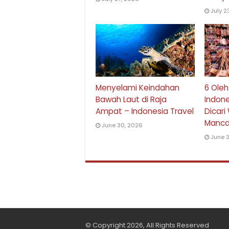
July 2
Menyelami Keindahan
6 Oleh
Bawah Laut di Raja
Indon
Ampat – Indonesia Travel
Dicar
Manca
June 30, 2026
June 2
© Copyright 2026, All Rights Reserved