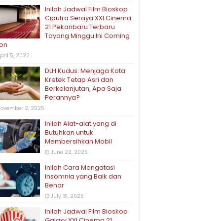
Inilah Jadwal Film Bioskop
Ciputra Seraya XXI Cinema
21 Pekanbaru Terbaru
Tayang Minggu Ini Coming
on
pril 5, 2022
DLH Kudus: Menjaga Kota
Kretek Tetap Asri dan
Berkelanjutan, Apa Saja
Perannya?
ovember 2, 2025
Inilah Alat-alat yang di
Butuhkan untuk
Membersihkan Mobil
June 22, 2026
Inilah Cara Mengatasi
Insomnia yang Baik dan
Benar
July 31, 2026
Inilah Jadwal Film Bioskop
Galaxy XXI Cinema 21