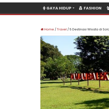
GAYA HIDUP
FASHION
Home
/
Travel
/
5 Destinasi Wisata di Sol