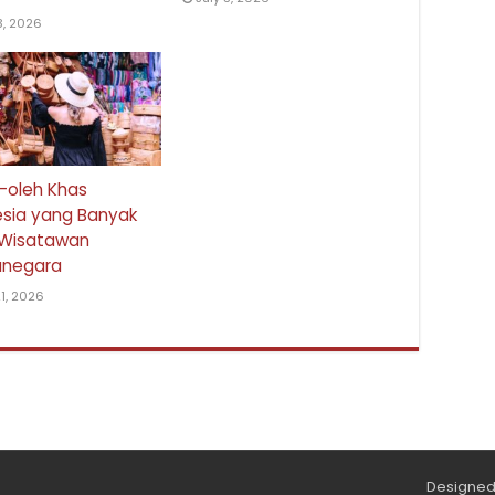
3, 2026
-oleh Khas
esia yang Banyak
i Wisatawan
negara
1, 2026
Designed