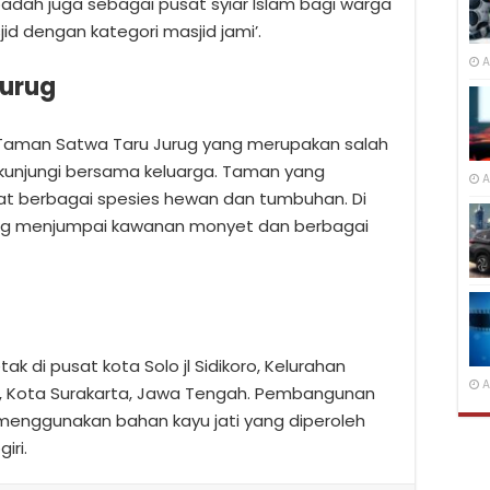
badah juga sebagai pusat syiar Islam bagi warga
jid dengan kategori masjid jami’.
A
Jurug
tu Taman Satwa Taru Jurug yang merupakan salah
dikunjungi bersama keluarga. Taman yang
A
at berbagai spesies hewan dan tumbuhan. Di
ring menjumpai kawanan monyet dan berbagai
k di pusat kota Solo jl Sidikoro, Kelurahan
A
n, Kota Surakarta, Jawa Tengah. Pembangunan
5 menggunakan bahan kayu jati yang diperoleh
iri.