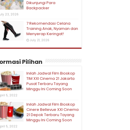
Dikunjungi Para
Backpacker
uly 23, 2026
7 Rekomendasi Celana
Training Anak, Nyaman dan
Menyerap Keringat!
July 21, 2026
formasi Pilihan
Inilah Jadwal Film Bioskop
TIM XXI Cinema 21 Jakarta
Pusat Terbaru Tayang
Minggu Ini Coming Soon
pril 5, 2022
Inilah Jadwal Film Bioskop
Cinere Bellevue XXI Cinema
21 Depok Terbaru Tayang
Minggu Ini Coming Soon
pril 5, 2022