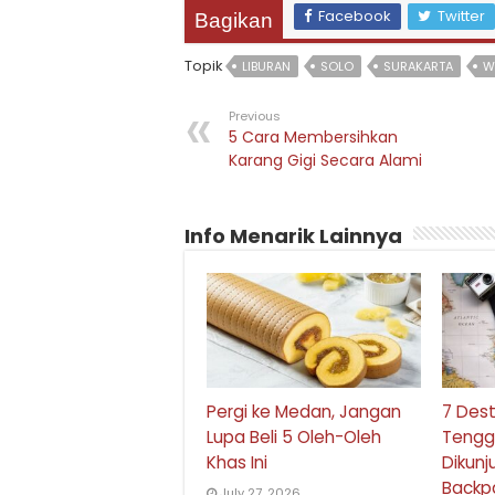
Facebook
Twitter
Bagikan
Topik
LIBURAN
SOLO
SURAKARTA
W
Previous
5 Cara Membersihkan
Karang Gigi Secara Alami
Info Menarik Lainnya
Pergi ke Medan, Jangan
7 Dest
Lupa Beli 5 Oleh-Oleh
Tengg
Khas Ini
Dikunj
Backp
July 27, 2026