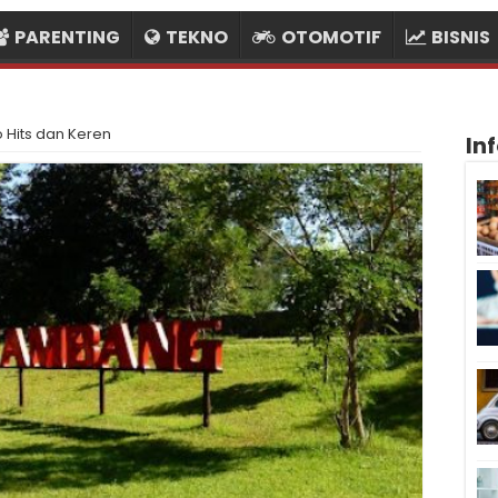
PARENTING
TEKNO
OTOMOTIF
BISNIS
o Hits dan Keren
In