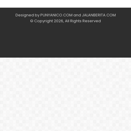
Designed by
PUNYANICO.COM
and
JALANBERITA.COM
© Copyright 2026, All Rights Reserved