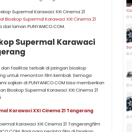
Co
oskop Supermal Karawaci XXI Cinema 21
A
al Bioskop Supermal Karawaci XXI Cinema 21
 dari laman PUNYANICO.COM.
skop Supermal Karawaci
So
gerang
A
dan fasilitas terbaik di jaringan bioskop
jung untuk menonton film kembali. Semoga
kami sajikan di PUNYANICO.COM bisa memberikan
A
autan Bioskop Supermal Karawaci XXI Cinema 21
i
rmal Karawaci XXI Cinema 21 Tangerang
A
upermal Karawaci XXI Cinema 21 Tangerangfilm
NICO.COM. Bagi para pecinta film di bioskop