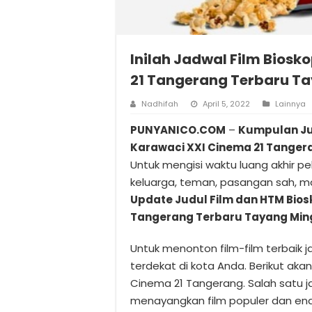
Inilah Jadwal Film Bios
21 Tangerang Terbaru Ta
Nadhifah
April 5, 2022
Lainnya
PUNYANICO.COM
–
Kumpulan Ju
Karawaci XXI Cinema 21 Tanger
Untuk mengisi waktu luang akhir 
keluarga, teman, pasangan sah, ma
Update Judul Film dan HTM Bio
Tangerang Terbaru Tayang Ming
Untuk menonton film-film terbaik j
terdekat di kota Anda. Berikut aka
Cinema 21 Tangerang. Salah satu jar
menayangkan film populer dan enak