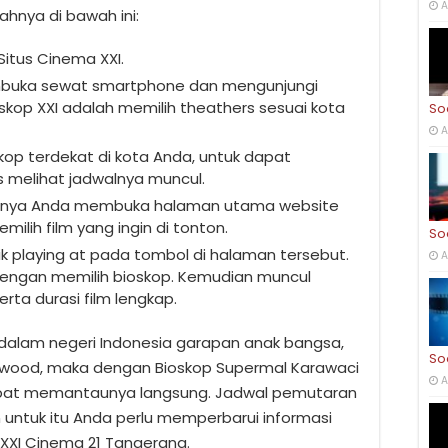
A
ahnya di bawah ini:
Situs Cinema XXI.
embuka sewat smartphone dan mengunjungi
skop XXI adalah memilih theathers sesuai kota
So
A
ioskop terdekat di kota Anda, untuk dapat
 melihat jadwalnya muncul.
atnya Anda membuka halaman utama website
ilih film yang ingin di tonton.
So
 klik playing at pada tombol di halaman tersebut.
A
 dengan memilih bioskop. Kemudian muncul
rta durasi film lengkap.
u dalam negeri Indonesia garapan anak bangsa,
So
llywood, maka dengan Bioskop Supermal Karawaci
A
apat memantaunya langsung. Jadwal pemutaran
untuk itu Anda perlu memperbarui informasi
 XXI Cinema 21 Tangerang.